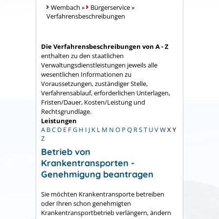
Wembach
»
Bürgerservice
»
Verfahrensbeschreibungen
Die Verfahrensbeschreibungen von A - Z
enthalten zu den staatlichen
Verwaltungsdienstleistungen jeweils alle
wesentlichen Informationen zu
Voraussetzungen, zuständiger Stelle,
Verfahrensablauf, erforderlichen Unterlagen,
Fristen/Dauer, Kosten/Leistung und
Rechtsgrundlage.
Leistungen
A
B
C
D
E
F
G
H
I
J
K
L
M
N
O
P
Q
R
S
T
U
V
W
X
Y
Z
Betrieb von
Krankentransporten -
Genehmigung beantragen
Sie möchten Krankentransporte betreiben
oder Ihren schon genehmigten
Krankentransportbetrieb verlängern, ändern