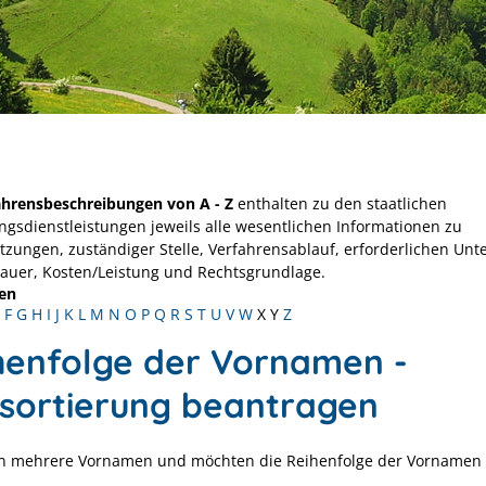
ahrensbeschreibungen von A - Z
enthalten zu den staatlichen
ngsdienstleistungen jeweils alle wesentlichen Informationen zu
tzungen, zuständiger Stelle, Verfahrensablauf, erforderlichen Unt
Dauer, Kosten/Leistung und Rechtsgrundlage.
en
F
G
H
I
J
K
L
M
N
O
P
Q
R
S
T
U
V
W
X
Y
Z
henfolge der Vornamen -
sortierung beantragen
n mehrere Vornamen und möchten die Reihenfolge der Vornamen