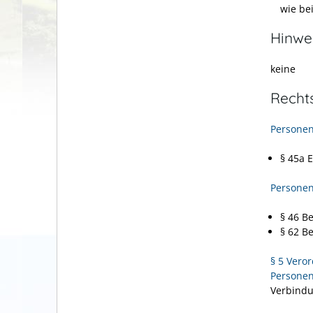
wie be
Hinwe
keine
Recht
Personen
§ 45a 
Personen
§ 46 B
§ 62 B
§ 5 Vero
Personen
Verbind