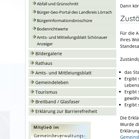
Abfall und Grünschnitt
Dann kön
Bürger-Geo-Portal des Landkreis Lörrach
Zustä
Bürgerinformationsbroschüre
Bodenrichtwerte
Für die 
Amts- und Mitteilungsblatt Schönauer
Ihres Wo
Anzeiger
Standes
Bildergalerie
Zuständi
Rathaus
das St
Amts- und Mittleiungsblatt
Ergibt
Gemeindeleben
Lebens
Ergibt
Tourismus
gewöhn
Breitband / Glasfaser
Ergibt
Erklärung zur Barrierefreiheit
Die Erkl
Wurde di
Erklärun
Gemeinde