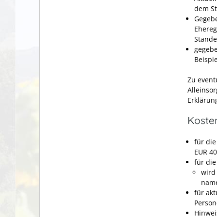
dem St
Gegebe
Ehereg
Stande
gegebe
Beispi
Zu event
Alleinsor
Erklärun
Koste
für di
EUR 40
für di
wird
name
für ak
Person
Hinwei