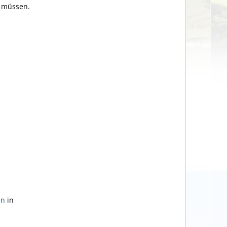
n müssen.
en
in