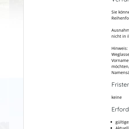
Sie könn
Reihenfo
Ausnahme
nicht in
Hinweis:
Weglasse
Vornamen
möchten,
Namensä
Friste
keine
Erford
gültig
Aktuel