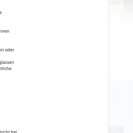
e
önnen
en oder
r
glassen
tliche
nicht bei