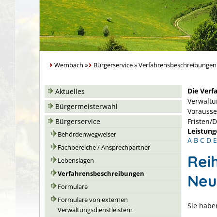
Wembach
»
Bürgerservice
»
Verfahrensbeschreibungen
Die Verf
Aktuelles
Verwaltu
Bürgermeisterwahl
Vorausse
Bürgerservice
Fristen/
Leistung
Behördenwegweiser
A
B
C
D
E
Fachbereiche / Ansprechpartner
Rei
Lebenslagen
Verfahrensbeschreibungen
Neu
Formulare
Formulare von externen
Sie habe
Verwaltungsdienstleistern