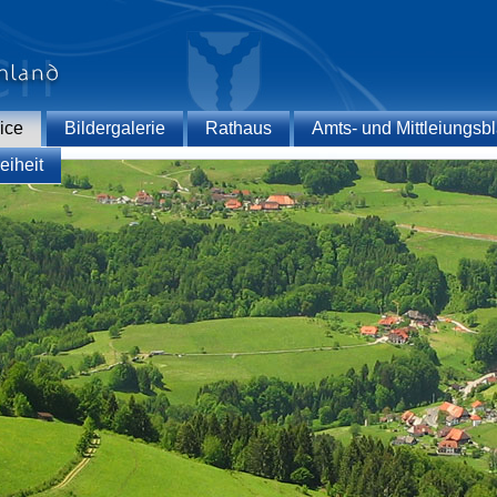
ice
Bildergalerie
Rathaus
Amts- und Mittleiungsbl
eiheit