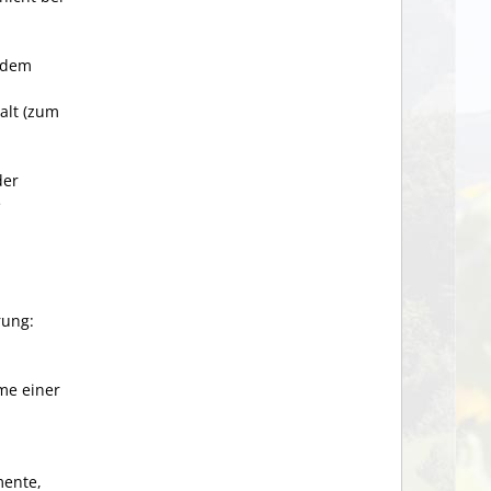
i dem
alt (zum
der
e
rung:
me einer
mente,