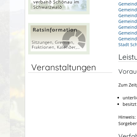
Gemeind
Gemeind
Gemeind
Gemeind
Gemeind
Gemein
Gemeind
Stadt Sc
Leist
Veranstaltungen
Vorau
Zum Zeit
unterl
besitz
Hinweis:
Sorgeber
Verfa