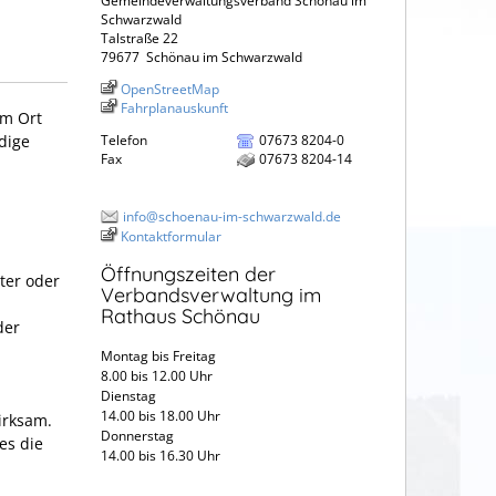
Gemeindeverwaltungsverband Schönau im
Schwarzwald
Talstraße 22
79677
Schönau im Schwarzwald
OpenStreetMap
Fahrplanauskunft
am Ort
Telefon
07673 8204-0
dige
Fax
07673 8204-14
info@schoenau-im-schwarzwald.de
Kontaktformular
Öffnungszeiten der
ter oder
Verbandsverwaltung im
Rathaus Schönau
der
Montag bis Freitag
8.00 bis 12.00 Uhr
Dienstag
14.00 bis 18.00 Uhr
irksam.
Donnerstag
es die
14.00 bis 16.30 Uhr