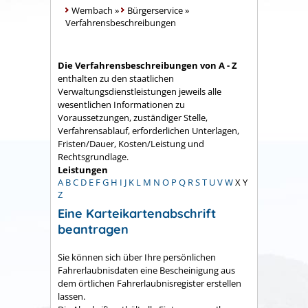
Wembach
»
Bürgerservice
»
Verfahrensbeschreibungen
Die Verfahrensbeschreibungen von A - Z
enthalten zu den staatlichen
Verwaltungsdienstleistungen jeweils alle
wesentlichen Informationen zu
Voraussetzungen, zuständiger Stelle,
Verfahrensablauf, erforderlichen Unterlagen,
Fristen/Dauer, Kosten/Leistung und
Rechtsgrundlage.
Leistungen
A
B
C
D
E
F
G
H
I
J
K
L
M
N
O
P
Q
R
S
T
U
V
W
X
Y
Z
Eine Karteikartenabschrift
beantragen
Sie können sich über Ihre persönlichen
Fahrerlaubnisdaten
eine Bescheinigung aus
dem örtlichen Fahrerlaubnisregister
erstellen
lassen.