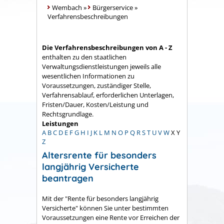
Wembach
»
Bürgerservice
»
Verfahrensbeschreibungen
Die Verfahrensbeschreibungen von A - Z
enthalten zu den staatlichen
Verwaltungsdienstleistungen jeweils alle
wesentlichen Informationen zu
Voraussetzungen, zuständiger Stelle,
Verfahrensablauf, erforderlichen Unterlagen,
Fristen/Dauer, Kosten/Leistung und
Rechtsgrundlage.
Leistungen
A
B
C
D
E
F
G
H
I
J
K
L
M
N
O
P
Q
R
S
T
U
V
W
X
Y
Z
Altersrente für besonders
langjährig Versicherte
beantragen
Mit der "Rente für besonders langjährig
Versicherte" können Sie unter bestimmten
Voraussetzungen eine Rente vor Erreichen der