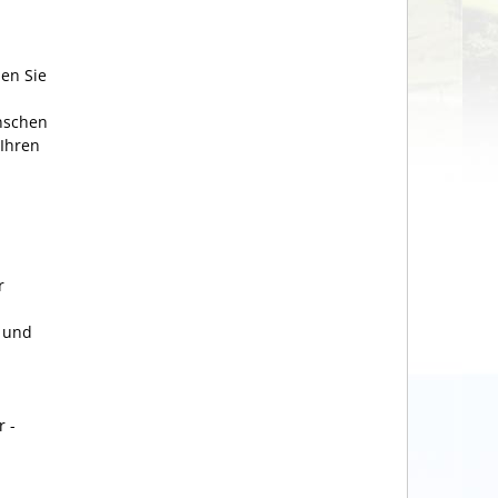
en Sie
enschen
 Ihren
r
 und
r -