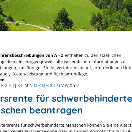
ahrensbeschreibungen von A - Z
enthalten zu den staatlichen
ngsdienstleistungen jeweils alle wesentlichen Informationen zu
tzungen, zuständiger Stelle, Verfahrensablauf, erforderlichen Unt
Dauer, Kosten/Leistung und Rechtsgrundlage.
en
F
G
H
I
J
K
L
M
N
O
P
Q
R
S
T
U
V
W
X
Y
Z
ersrente für schwerbehindert
schen beantragen
Altersrente für schwerbehinderte Menschen können Sie eine Alters
n der Regelaltersgrenze ohne oder mit einem Abschlag bis zu 10,8