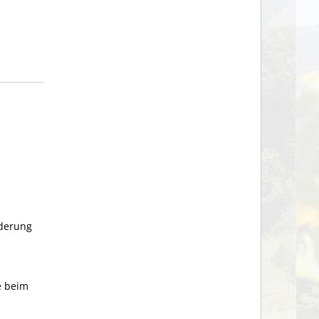
nderung
e beim