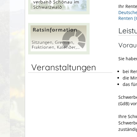
Ihr Rent
Deutsche
Renten 
Leist
Vorau
Sie habe
Veranstaltungen
bei Re
die Mi
das für
Schwerbe
(GdB) vo
Ihre Sch
Schwerbe
zuständi