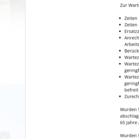
Zur Wart
Zeiten 
Zeiten 
Ersatzz
Anrech
Arbeit
Berück
Wartez
Wartez
gering
Wartez
gering
befrei
Zurech
Wurden S
abschlag
65 Jahre
Wurden Si