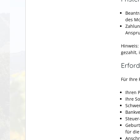
Beantr
des Mo
Zahlun
Anspru
Hinweis:
gezahlt,
Erford
Für Ihre
Ihren 
Ihre S
Schwer
Bankve
Steuer
Geburt
für di
Anschr