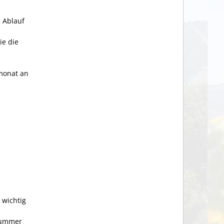
 Ablauf
ie die
rmonat an
 wichtig
nnummer