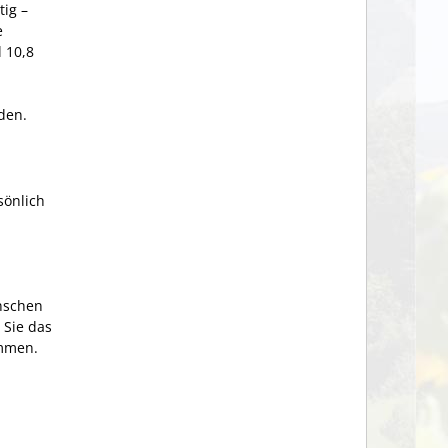
ig –
e
 10,8
den.
sönlich
nschen
 Sie das
ammen.