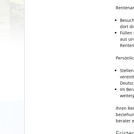
Rentenan
Besuch
dort d
Füllen
aus un
Renten
Persönli
Stelle
verein
Deutsc
Im Ber
weiterg
Ihren Re
beziehun
berater
e
Friste