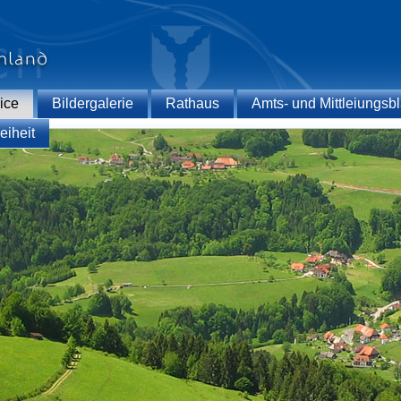
ice
Bildergalerie
Rathaus
Amts- und Mittleiungsbl
eiheit