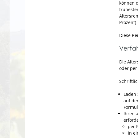
können d
frühesten
Altersre
Prozent)
Diese Re
Verfa
Die Alte
oder per
Schriftli
Laden 
auf de
Formul
Ihren 
erford
per 
in e