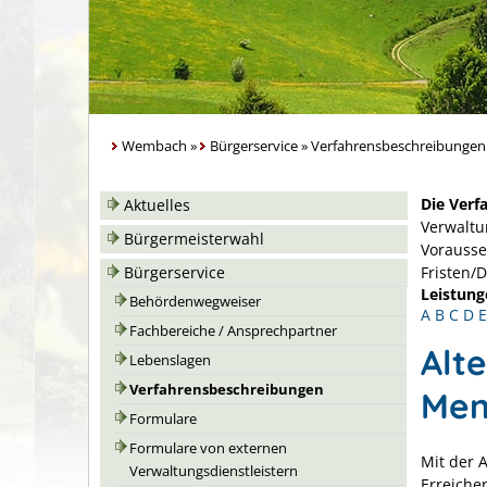
Wembach
»
Bürgerservice
»
Verfahrensbeschreibungen
Die Verf
Aktuelles
Verwaltu
Bürgermeisterwahl
Vorausse
Bürgerservice
Fristen/
Leistung
Behördenwegweiser
A
B
C
D
E
Fachbereiche / Ansprechpartner
Alt
Lebenslagen
Verfahrensbeschreibungen
Men
Formulare
Formulare von externen
Mit der 
Verwaltungsdienstleistern
Erreiche