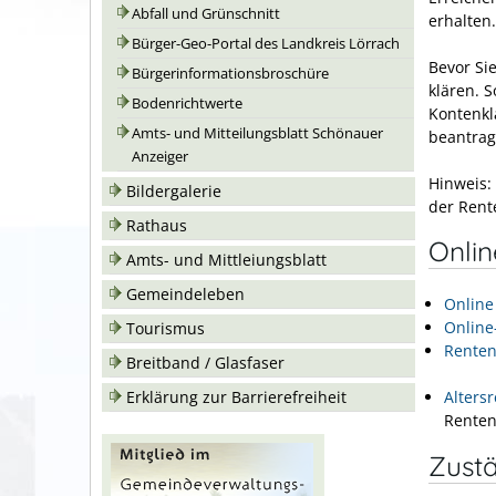
Abfall und Grünschnitt
erhalten.
Bürger-Geo-Portal des Landkreis Lörrach
Bevor Si
Bürgerinformationsbroschüre
klären. 
Bodenrichtwerte
Kontenkl
Amts- und Mitteilungsblatt Schönauer
beantrag
Anzeiger
Hinweis:
Bildergalerie
der Rent
Rathaus
Onli
Amts- und Mittleiungsblatt
Gemeindeleben
Online
Online
Tourismus
Renten
Breitband / Glasfaser
Erklärung zur Barrierefreiheit
Alters
Renten
Zustä