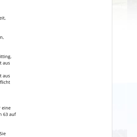
it,
n,
tting,
t aus
t aus
licht
r eine
n 63 auf
Sie