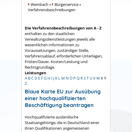
Wembach
»
Bürgerservice
»
Verfahrensbeschreibungen
Die Verfahrensbeschreibungen von A - Z
enthalten zu den staatlichen
Verwaltungsdienstleistungen jeweils alle
wesentlichen Informationen zu
Voraussetzungen, zuständiger Stelle,
Verfahrensablauf, erforderlichen Unterlagen,
Fristen/Dauer, Kosten/Leistung und
Rechtsgrundlage.
Leistungen
A
B
C
D
E
F
G
H
I
J
K
L
M
N
O
P
Q
R
S
T
U
V
W
X
Y
Z
Blaue Karte EU zur Ausübung
einer hochqualifizierten
Beschäftigung beantragen
Hochqualifizierte ausländische
Staatsangehörige, die in Deutschland einer
ihren Qualifikationen angemessenen