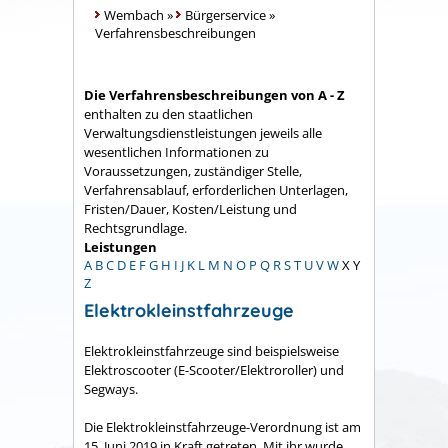
Wembach
»
Bürgerservice
»
Verfahrensbeschreibungen
Die Verfahrensbeschreibungen von A - Z
enthalten zu den staatlichen
Verwaltungsdienstleistungen jeweils alle
wesentlichen Informationen zu
Voraussetzungen, zuständiger Stelle,
Verfahrensablauf, erforderlichen Unterlagen,
Fristen/Dauer, Kosten/Leistung und
Rechtsgrundlage.
Leistungen
A
B
C
D
E
F
G
H
I
J
K
L
M
N
O
P
Q
R
S
T
U
V
W
X
Y
Z
Elektrokleinstfahrzeuge
Elektrokleinstfahrzeuge sind beispielsweise
Elektroscooter (E-Scooter/Elektroroller) und
Segways.
Die Elektrokleinstfahrzeuge-Verordnung ist am
15. Juni 2019 in Kraft getreten. Mit ihr wurde