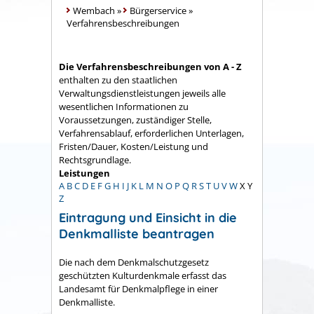
Wembach
»
Bürgerservice
»
Verfahrensbeschreibungen
Die Verfahrensbeschreibungen von A - Z
enthalten zu den staatlichen
Verwaltungsdienstleistungen jeweils alle
wesentlichen Informationen zu
Voraussetzungen, zuständiger Stelle,
Verfahrensablauf, erforderlichen Unterlagen,
Fristen/Dauer, Kosten/Leistung und
Rechtsgrundlage.
Leistungen
A
B
C
D
E
F
G
H
I
J
K
L
M
N
O
P
Q
R
S
T
U
V
W
X
Y
Z
Eintragung und Einsicht in die
Denkmalliste beantragen
Die nach dem Denkmalschutzgesetz
geschützten Kulturdenkmale erfasst das
Landesamt für Denkmalpflege in einer
Denkmalliste.