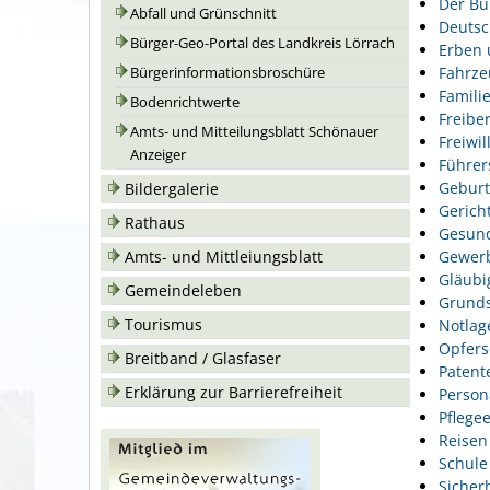
Der Bu
Abfall und Grünschnitt
Deutsc
Bürger-Geo-Portal des Landkreis Lörrach
Erben 
Fahrze
Bürgerinformationsbroschüre
Famili
Bodenrichtwerte
Freiber
Amts- und Mitteilungsblatt Schönauer
Freiwil
Anzeiger
Führer
Geburt
Bildergalerie
Gerich
Rathaus
Gesund
Gewer
Amts- und Mittleiungsblatt
Gläubi
Gemeindeleben
Grunds
Tourismus
Notlag
Opfers
Breitband / Glasfaser
Patent
Erklärung zur Barrierefreiheit
Person
Pflegee
Reisen
Schule
Sicher