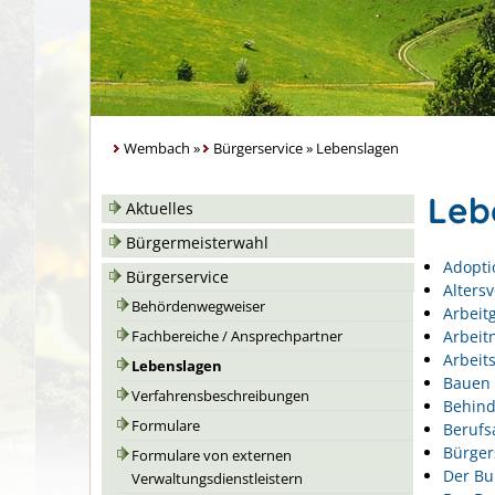
Wembach
»
Bürgerservice
»
Lebenslagen
Leb
Aktuelles
Bürgermeisterwahl
Adopti
Bürgerservice
Alters
Behördenwegweiser
Arbeit
Arbeit
Fachbereiche / Ansprechpartner
Arbeits
Lebenslagen
Bauen 
Verfahrensbeschreibungen
Behin
Formulare
Berufs
Bürger
Formulare von externen
Der Bu
Verwaltungsdienstleistern