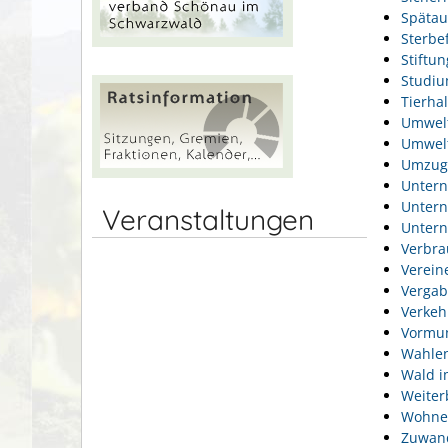
Spätau
Sterbef
Stiftu
Studi
Tierhal
Umwel
Umwelt
Umzug
Unter
Unter
Veranstaltungen
Unter
Verbra
Verein
Vergab
Verkeh
Vormun
Wahlen
Wald i
Weiter
Wohne
Zuwan