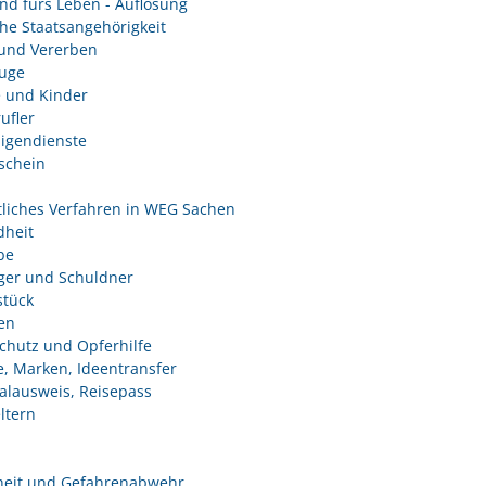
nd fürs Leben - Auflösung
he Staatsangehörigkeit
und Vererben
uge
e und Kinder
ufler
ligendienste
schein
tliches Verfahren in WEG Sachen
heit
be
ger und Schuldner
tück
en
chutz und Opferhilfe
e, Marken, Ideentransfer
alausweis, Reisepass
ltern
heit und Gefahrenabwehr