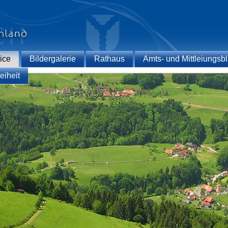
ice
Bildergalerie
Rathaus
Amts- und Mittleiungsbl
eiheit