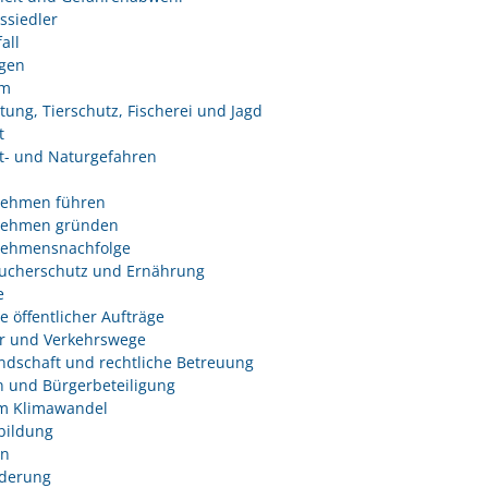
ssiedler
all
ngen
um
tung, Tierschutz, Fischerei und Jagd
t
- und Naturgefahren
nehmen führen
nehmen gründen
nehmensnachfolge
ucherschutz und Ernährung
e
e öffentlicher Aufträge
r und Verkehrswege
dschaft und rechtliche Betreuung
 und Bürgerbeteiligung
m Klimawandel
bildung
n
derung