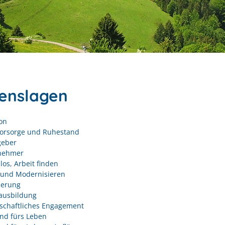
enslagen
on
vorsorge und Ruhestand
geber
nehmer
los, Arbeit finden
und Modernisieren
derung
ausbildung
schaftliches Engagement
nd fürs Leben