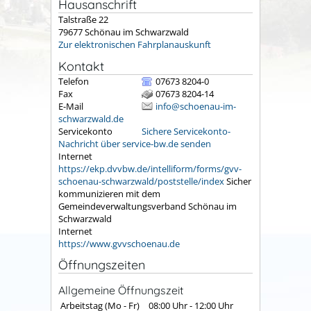
Hausanschrift
Talstraße 22
79677
Schönau im Schwarzwald
Zur elektronischen Fahrplanauskunft
Kontakt
Telefon
07673 8204-0
Fax
07673 8204-14
E-Mail
info@schoenau-im-
schwarzwald.de
Servicekonto
Sichere Servicekonto-
Nachricht über service-bw.de senden
Internet
https://ekp.dvvbw.de/intelliform/forms/gvv-
schoenau-schwarzwald/poststelle/index
Sicher
kommunizieren mit dem
Gemeindeverwaltungsverband Schönau im
Schwarzwald
Internet
https://www.gvvschoenau.de
Öffnungszeiten
Allgemeine Öffnungszeit
Arbeitstag (Mo - Fr)
08:00 Uhr
-
12:00 Uhr