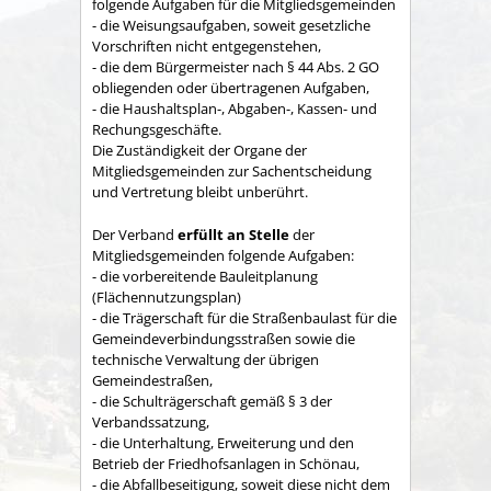
folgende Aufgaben für die Mitgliedsgemeinden
- die Weisungsaufgaben, soweit gesetzliche
Vorschriften nicht entgegenstehen,
- die dem Bürgermeister nach § 44 Abs. 2 GO
obliegenden oder übertragenen Aufgaben,
- die Haushaltsplan-, Abgaben-, Kassen- und
Rechungs­geschäfte.
Die Zuständigkeit der Organe der
Mitgliedsgemeinden zur Sachent­scheidung
und Vertretung bleibt unberührt.
Der Verband
erfüllt an Stelle
der
Mitgliedsgemeinden folgende Aufgaben:
- die vorbereitende Bauleitplanung
(Flächennutzungsplan)
- die Trägerschaft für die Straßenbaulast für die
Gemeindeverbindungsstraßen sowie die
technische Verwaltung der übrigen
Gemeindestraßen,
- die Schulträgerschaft gemäß § 3 der
Verbandssatzung,
- die Unterhaltung, Erweiterung und den
Betrieb der Friedhofsanlagen in Schönau,
- die Abfallbeseitigung, soweit diese nicht dem