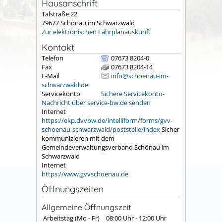
Hausanschrift
Talstraße 22
79677
Schönau im Schwarzwald
Zur elektronischen Fahrplanauskunft
Kontakt
Telefon
07673 8204-0
Fax
07673 8204-14
E-Mail
info@schoenau-im-
schwarzwald.de
Servicekonto
Sichere Servicekonto-
Nachricht über service-bw.de senden
Internet
https://ekp.dvvbw.de/intelliform/forms/gvv-
schoenau-schwarzwald/poststelle/index
Sicher
kommunizieren mit dem
Gemeindeverwaltungsverband Schönau im
Schwarzwald
Internet
https://www.gvvschoenau.de
Öffnungszeiten
Allgemeine Öffnungszeit
Arbeitstag (Mo - Fr)
08:00 Uhr
-
12:00 Uhr