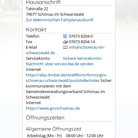
Hausanschrift
Talstraße 22
79677
Schönau im Schwarzwald
Zur elektronischen Fahrplanauskunft
Kontakt
Telefon
07673 8204-0
Fax
07673 8204-14
E-Mail
info@schoenau-im-
schwarzwald.de
Servicekonto
Sichere Servicekonto-
Nachricht über service-bw.de senden
Internet
https://ekp.dvvbw.de/intelliform/forms/gvv-
schoenau-schwarzwald/poststelle/index
Sicher
kommunizieren mit dem
Gemeindeverwaltungsverband Schönau im
Schwarzwald
Internet
https://www.gvvschoenau.de
Öffnungszeiten
Allgemeine Öffnungszeit
Arbeitstag (Mo - Fr)
08:00 Uhr
-
12:00 Uhr