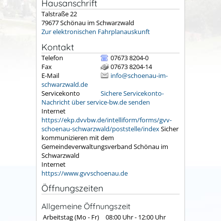
Hausanschrift
Talstraße 22
79677
Schönau im Schwarzwald
Zur elektronischen Fahrplanauskunft
Kontakt
Telefon
07673 8204-0
Fax
07673 8204-14
E-Mail
info@schoenau-im-
schwarzwald.de
Servicekonto
Sichere Servicekonto-
Nachricht über service-bw.de senden
Internet
https://ekp.dvvbw.de/intelliform/forms/gvv-
schoenau-schwarzwald/poststelle/index
Sicher
kommunizieren mit dem
Gemeindeverwaltungsverband Schönau im
Schwarzwald
Internet
https://www.gvvschoenau.de
Öffnungszeiten
Allgemeine Öffnungszeit
Arbeitstag (Mo - Fr)
08:00 Uhr
-
12:00 Uhr