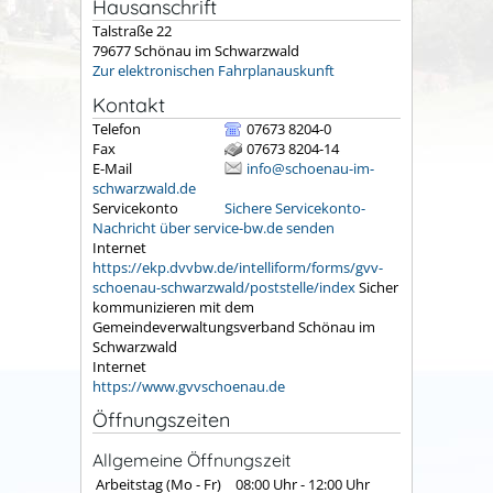
Hausanschrift
Talstraße 22
79677
Schönau im Schwarzwald
Zur elektronischen Fahrplanauskunft
Kontakt
Telefon
07673 8204-0
Fax
07673 8204-14
E-Mail
info@schoenau-im-
schwarzwald.de
Servicekonto
Sichere Servicekonto-
Nachricht über service-bw.de senden
Internet
https://ekp.dvvbw.de/intelliform/forms/gvv-
schoenau-schwarzwald/poststelle/index
Sicher
kommunizieren mit dem
Gemeindeverwaltungsverband Schönau im
Schwarzwald
Internet
https://www.gvvschoenau.de
Öffnungszeiten
Allgemeine Öffnungszeit
Arbeitstag (Mo - Fr)
08:00 Uhr
-
12:00 Uhr