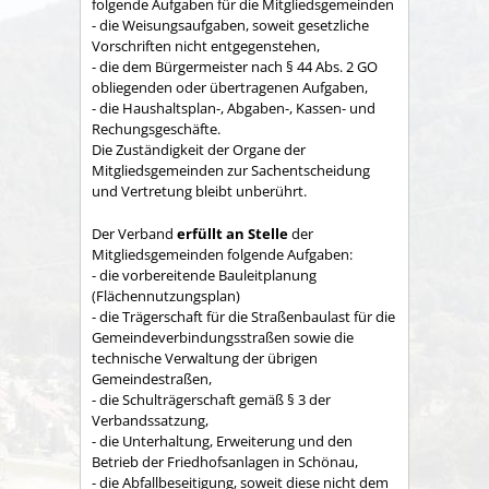
folgende Aufgaben für die Mitgliedsgemeinden
- die Weisungsaufgaben, soweit gesetzliche
Vorschriften nicht entgegenstehen,
- die dem Bürgermeister nach § 44 Abs. 2 GO
obliegenden oder übertragenen Aufgaben,
- die Haushaltsplan-, Abgaben-, Kassen- und
Rechungs­geschäfte.
Die Zuständigkeit der Organe der
Mitgliedsgemeinden zur Sachent­scheidung
und Vertretung bleibt unberührt.
Der Verband
erfüllt an Stelle
der
Mitgliedsgemeinden folgende Aufgaben:
- die vorbereitende Bauleitplanung
(Flächennutzungsplan)
- die Trägerschaft für die Straßenbaulast für die
Gemeindeverbindungsstraßen sowie die
technische Verwaltung der übrigen
Gemeindestraßen,
- die Schulträgerschaft gemäß § 3 der
Verbandssatzung,
- die Unterhaltung, Erweiterung und den
Betrieb der Friedhofsanlagen in Schönau,
- die Abfallbeseitigung, soweit diese nicht dem