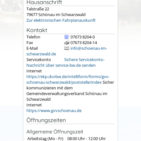
Hausanschrift
Talstraße 22
79677
Schönau im Schwarzwald
Zur elektronischen Fahrplanauskunft
Kontakt
Telefon
07673 8204-0
Fax
07673 8204-14
E-Mail
info@schoenau-im-
schwarzwald.de
Servicekonto
Sichere Servicekonto-
Nachricht über service-bw.de senden
Internet
https://ekp.dvvbw.de/intelliform/forms/gvv-
schoenau-schwarzwald/poststelle/index
Sicher
kommunizieren mit dem
Gemeindeverwaltungsverband Schönau im
Schwarzwald
Internet
https://www.gvvschoenau.de
Öffnungszeiten
Allgemeine Öffnungszeit
Arbeitstag (Mo - Fr)
08:00 Uhr
-
12:00 Uhr