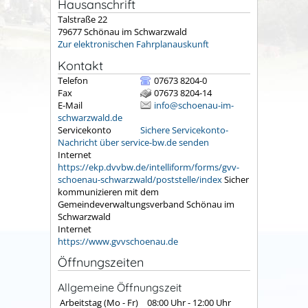
Hausanschrift
Talstraße 22
79677
Schönau im Schwarzwald
Zur elektronischen Fahrplanauskunft
Kontakt
Telefon
07673 8204-0
Fax
07673 8204-14
E-Mail
info@schoenau-im-
schwarzwald.de
Servicekonto
Sichere Servicekonto-
Nachricht über service-bw.de senden
Internet
https://ekp.dvvbw.de/intelliform/forms/gvv-
schoenau-schwarzwald/poststelle/index
Sicher
kommunizieren mit dem
Gemeindeverwaltungsverband Schönau im
Schwarzwald
Internet
https://www.gvvschoenau.de
Öffnungszeiten
Allgemeine Öffnungszeit
Arbeitstag (Mo - Fr)
08:00 Uhr
-
12:00 Uhr