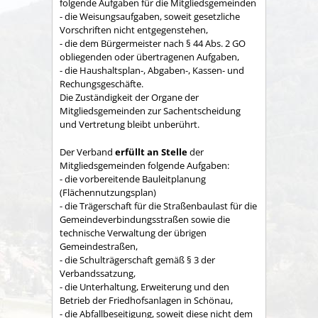
folgende Aufgaben für die Mitgliedsgemeinden
- die Weisungsaufgaben, soweit gesetzliche
Vorschriften nicht entgegenstehen,
- die dem Bürgermeister nach § 44 Abs. 2 GO
obliegenden oder übertragenen Aufgaben,
- die Haushaltsplan-, Abgaben-, Kassen- und
Rechungs­geschäfte.
Die Zuständigkeit der Organe der
Mitgliedsgemeinden zur Sachent­scheidung
und Vertretung bleibt unberührt.
Der Verband
erfüllt an Stelle
der
Mitgliedsgemeinden folgende Aufgaben:
- die vorbereitende Bauleitplanung
(Flächennutzungsplan)
- die Trägerschaft für die Straßenbaulast für die
Gemeindeverbindungsstraßen sowie die
technische Verwaltung der übrigen
Gemeindestraßen,
- die Schulträgerschaft gemäß § 3 der
Verbandssatzung,
- die Unterhaltung, Erweiterung und den
Betrieb der Friedhofsanlagen in Schönau,
- die Abfallbeseitigung, soweit diese nicht dem