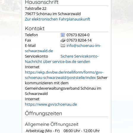
Hausanschrift
Talstraße 22
79677
Schönau im Schwarzwald
Zur elektronischen Fahrplanauskunft
Kontakt
Telefon
07673 8204-0
Fax
07673 8204-14
E-Mail
info@schoenau-im-
schwarzwald.de
Servicekonto
Sichere Servicekonto-
Nachricht über service-bw.de senden
Internet
https://ekp.dvvbw.de/intelliform/forms/gvv-
schoenau-schwarzwald/poststelle/index
Sicher
kommunizieren mit dem
Gemeindeverwaltungsverband Schönau im
Schwarzwald
Internet
https://www.gvvschoenau.de
Öffnungszeiten
Allgemeine Öffnungszeit
Arbeitstag (Mo - Fr)
08:00 Uhr
-
12:00 Uhr