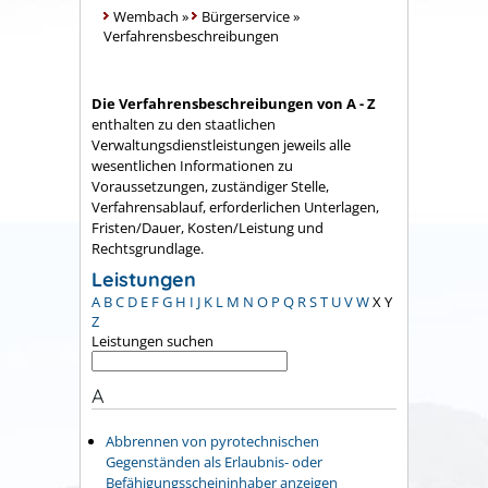
Wembach
»
Bürgerservice
»
Verfahrensbeschreibungen
Die Verfahrensbeschreibungen von A - Z
enthalten zu den staatlichen
Verwaltungsdienstleistungen jeweils alle
wesentlichen Informationen zu
Voraussetzungen, zuständiger Stelle,
Verfahrensablauf, erforderlichen Unterlagen,
Fristen/Dauer, Kosten/Leistung und
Rechtsgrundlage.
Leistungen
A
B
C
D
E
F
G
H
I
J
K
L
M
N
O
P
Q
R
S
T
U
V
W
X
Y
Z
Leistungen suchen
A
Abbrennen von pyrotechnischen
Gegenständen als Erlaubnis- oder
Befähigungsscheininhaber anzeigen