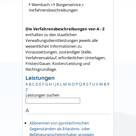
Wembach
»
Bürgerservice
»
Verfahrensbeschreibungen
Die Verfahrensbeschreibungen von A - Z
enthalten zu den staatlichen
Verwaltungsdienstleistungen jeweils alle
wesentlichen Informationen zu
Voraussetzungen, zuständiger Stelle,
Verfahrensablauf, erforderlichen Unterlagen,
Fristen/Dauer, Kosten/Leistung und
Rechtsgrundlage.
Leistungen
A
B
C
D
E
F
G
H
I
J
K
L
M
N
O
P
Q
R
S
T
U
V
W
X
Y
Z
Leistungen suchen
A
Abbrennen von pyrotechnischen
Gegenständen als Erlaubnis- oder
Befähigungsscheininhaber anzeigen